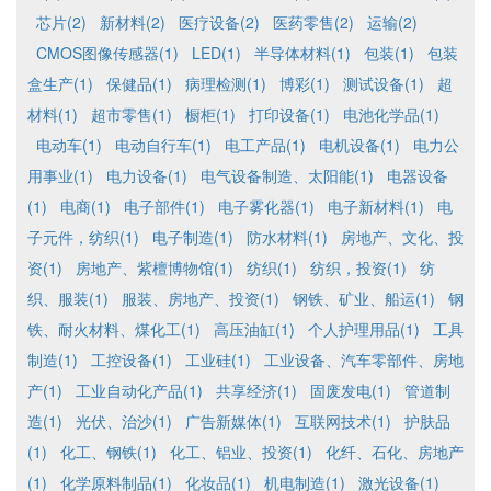
芯片(2)
新材料(2)
医疗设备(2)
医药零售(2)
运输(2)
CMOS图像传感器(1)
LED(1)
半导体材料(1)
包装(1)
包装
盒生产(1)
保健品(1)
病理检测(1)
博彩(1)
测试设备(1)
超
材料(1)
超市零售(1)
橱柜(1)
打印设备(1)
电池化学品(1)
电动车(1)
电动自行车(1)
电工产品(1)
电机设备(1)
电力公
用事业(1)
电力设备(1)
电气设备制造、太阳能(1)
电器设备
(1)
电商(1)
电子部件(1)
电子雾化器(1)
电子新材料(1)
电
子元件，纺织(1)
电子制造(1)
防水材料(1)
房地产、文化、投
资(1)
房地产、紫檀博物馆(1)
纺织(1)
纺织，投资(1)
纺
织、服装(1)
服装、房地产、投资(1)
钢铁、矿业、船运(1)
钢
铁、耐火材料、煤化工(1)
高压油缸(1)
个人护理用品(1)
工具
制造(1)
工控设备(1)
工业硅(1)
工业设备、汽车零部件、房地
产(1)
工业自动化产品(1)
共享经济(1)
固废发电(1)
管道制
造(1)
光伏、治沙(1)
广告新媒体(1)
互联网技术(1)
护肤品
(1)
化工、钢铁(1)
化工、铝业、投资(1)
化纤、石化、房地产
(1)
化学原料制品(1)
化妆品(1)
机电制造(1)
激光设备(1)