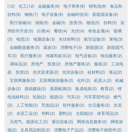
(12)
化工(12)
金融服务(9)
电子商务(8)
锂电池(8)
食品和
饮料(8)
钢铁(7)
电子设备(6)
金融科技(6)
新能源设备(6)
医疗器械(6)
保险(5)
金融(5)
投资(5)
物流(5)
饮料(5)
应
用软件开发(5)
白酒(4)
餐饮(4)
光伏(4)
有色金属(4)
玻璃
(3)
电缆(3)
电脑设备(3)
光伏材料(3)
航空运输(3)
家电(3)
金融数据服务(3)
煤炭(3)
消费电子(3)
新能源(3)
新能源汽
车(3)
医疗服务(3)
传媒和娱乐(2)
电气设备(2)
电信服务(2)
调味品(2)
房地产、投资(2)
房地产服务(2)
服装(2)
工业电
器、投资(2)
光伏逆变器(2)
光伏设备(2)
硅材料(2)
海运(2)
互联网服务(2)
互联网旅游服务(2)
化纤(2)
机器人(2)
机械
设备(2)
基础建设(2)
基因检测(2)
集成电路(2)
教育(2)
锂
电池材料(2)
轮胎(2)
能源(2)
汽车(2)
汽车零部件(2)
燃气
(2)
人工智能(2)
乳制品(2)
软件服务(2)
生活服务(2)
水泥
(2)
水泥工业(2)
饲料(2)
塑料(2)
太阳能(2)
体育用品(2)
天然气、能源化工(2)
通信设备(2)
网络信息服务(2)
网络游
戏(2)
文具用品制造(2)
消费电子产品(2)
消费电子精密件(2)