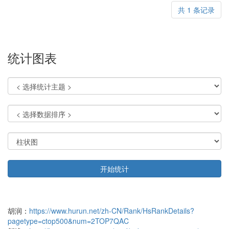
共 1 条记录
统计图表
开始统计
胡润：
https://www.hurun.net/zh-CN/Rank/HsRankDetails?
pagetype=ctop500&num=2TOP7QAC