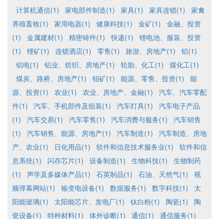
计算机通信(1)
家电部件制造(1)
家具(1)
家具连锁(1)
家禽
养殖畜牧(1)
家用电器(1)
健康科技(1)
金矿(1)
金融、投资
(1)
金属建材(1)
精密铸件(1)
快递(1)
锂电池、服装、投资
(1)
锂矿(1)
连锁酒店(1)
零售(1)
旅游、房地产(1)
铝(1)
铝电(1)
铝业、纺织、房地产(1)
轮胎、化工(1)
煤化工(1)
煤炭、路桥、房地产(1)
钼矿(1)
能源、零售、投资(1)
能
源、投资(1)
农业(1)
农业、房地产、金融(1)
汽车、汽车零配
件(1)
汽车、手机部件及组装(1)
汽车灯具(1)
汽车电子产品
(1)
汽车交易(1)
汽车零售(1)
汽车消费与服务(1)
汽车销售
(1)
汽车销售、能源、房地产(1)
汽车制造(1)
汽车制造、房地
产、农业(1)
日化用品(1)
软件和信息技术服务业(1)
软件和信
息系统(1)
闪存芯片(1)
设备制造(1)
生物科技(1)
生物制药
(1)
声学及多媒体产品(1)
石英制品(1)
石油、天然气(1)
视
频弹幕网站(1)
输变电设备(1)
数据服务(1)
数字科技(1)
太
阳能玻璃(1)
太阳能芯片、发电厂(1)
钛白粉(1)
陶瓷(1)
陶
瓷设备(1)
特种材料(1)
体外诊断(1)
通信(1)
通信服务(1)